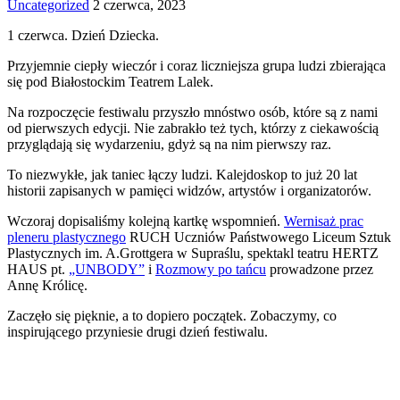
Uncategorized
2 czerwca, 2023
1 czerwca. Dzień Dziecka.
Przyjemnie ciepły wieczór i coraz liczniejsza grupa ludzi zbierająca
się pod Białostockim Teatrem Lalek.
Na rozpoczęcie festiwalu przyszło mnóstwo osób, które są z nami
od pierwszych edycji. Nie zabrakło też tych, którzy z ciekawością
przyglądają się wydarzeniu, gdyż są na nim pierwszy raz.
To niezwykłe, jak taniec łączy ludzi. Kalejdoskop to już 20 lat
historii zapisanych w pamięci widzów, artystów i organizatorów.
Wczoraj dopisaliśmy kolejną kartkę wspomnień.
Wernisaż prac
pleneru plastycznego
RUCH Uczniów Państwowego Liceum Sztuk
Plastycznych im. A.Grottgera w Supraślu, spektakl teatru HERTZ
HAUS pt.
„UNBODY”
i
Rozmowy po tańcu
prowadzone przez
Annę Królicę.
Zaczęło się pięknie, a to dopiero początek. Zobaczymy, co
inspirującego przyniesie drugi dzień festiwalu.