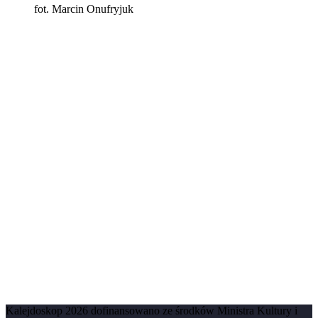
fot. Marcin Onufryjuk
Kalejdoskop 2026 dofinansowano ze środków Ministra Kultury i