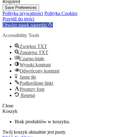
Required
Save Preferences
Polityka prywatności
Polityka Cookies
Przejdź do treści
Otwórz pasek narzędzi
Accessibility Tools
Zwiększ TXT
Zmniejsz TXT
Czarno-białe
Wysoki kontrast
Odwrócony kontrast
Jasne tło
Podkreślone linki
Prostrzy font
Resetuj
Close
Koszyk
Brak produktów w koszyku.
Twój koszyk aktualnie jest pusty.