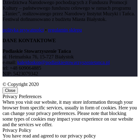
Dziedzictwa Narodowego pochodzących z Funduszu Promocji
Kultury – państwowego funduszu celowego w ramach programu
„Taniec”, realizowanego przez Narodowy Instytut Muzyki i Tańca.
Festiwal dofinansowano z budżetu Miasta Białystok.
polityka prywatności
•
regulamin sklepu
DANE KONTAKTOWE
Podlaskie Stowarzyszenie Tańca
ul. Hetmańska 76, 15-727 Białystok
e-mail:
kalejdoskop@podlaskiestowarzyszenietanca.pl
tel: +48 609064885
NIP: 5423079342
© Copyright 2020
Close
Privacy Preferences
When you visit our website, it may store information through your
browser from specific services, usually in form of cookies. Here you
can change your privacy preferences. Please note that blocking
some types of cookies may impact your experience on our website
and the services we offer.
Privacy Policy
You have read and agreed to our privacy policy