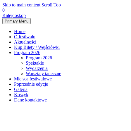
Skip to main content
Scroll Top
0
Kalejdoskop
Primary Menu
Home
O festiwalu
Aktualności
Kup Bilety / Wejściówki
Program 2026
Program 2026
Spektakle
Wydarzenia
Warsztaty taneczne
Miejsca festiwalowe
Poprzednie edycje
Galeria
Koszyk
Dane kontaktowe