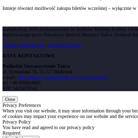
Istnieje również możliwość zakupu biletów wcześniej – wyłącznie 
Kalejdoskop 2026 dofinansowano ze środków Ministra Kultury i D
realizowanego przez Narodowy Instytut Muzyki i Tańca. Festiwal do
polityka prywatności
•
regulamin sklepu
DANE KONTAKTOWE
Podlaskie Stowarzyszenie Tańca
ul. Hetmańska 76, 15-727 Białystok
e-mail:
kalejdoskop@podlaskiestowarzyszenietanca.pl
tel: +48 609064885
NIP: 5423079342
Close
Privacy Preferences
When you visit our website, it may store information through your bro
of cookies may impact your experience on our website and the service
Privacy Policy
You have read and agreed to our privacy policy
Required