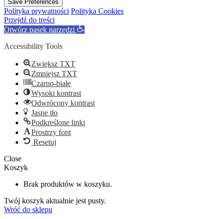
Save Preferences
Polityka prywatności
Polityka Cookies
Przejdź do treści
Otwórz pasek narzędzi
Accessibility Tools
Zwiększ TXT
Zmniejsz TXT
Czarno-białe
Wysoki kontrast
Odwrócony kontrast
Jasne tło
Podkreślone linki
Prostrzy font
Resetuj
Close
Koszyk
Brak produktów w koszyku.
Twój koszyk aktualnie jest pusty.
Wróć do sklepu