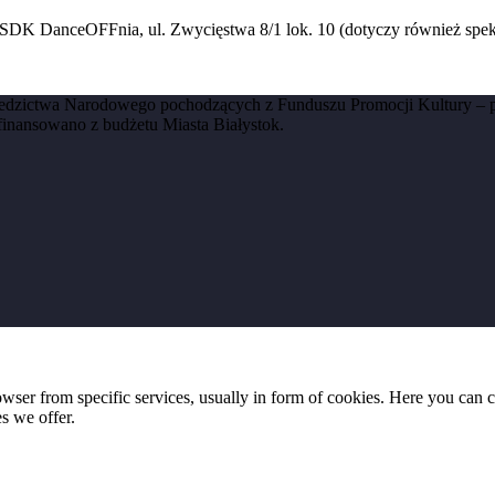
w SDK DanceOFFnia, ul. Zwycięstwa 8/1 lok. 10 (dotyczy również spek
ziedzictwa Narodowego pochodzących z Funduszu Promocji Kultury –
finansowano z budżetu Miasta Białystok.
wser from specific services, usually in form of cookies. Here you can 
s we offer.