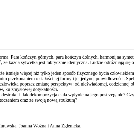
orma. Para kończyn górnych, para kończyn dolnych, harmonijna symetri
e każda sylwetka jest fabrycznie identyczna. Ludzie odróżniają się o
że istnieje więcej niż tylko jeden sposób fizycznego bycia człowiekiem
 przekonaniem o stałości tej formy i jej jedynej prawidłowości. Spekta
złowieka poprzez zmianę perspektyw: od nieświadomej, codziennej obe
w, ku zmysłowej dotykalności.
 destrukcji. Jak dekompozycja ciała wpłynie na jego postrzeganie? Czy
otoczeniem oraz ze swoją nową strukturą?
Murawska, Joanna Woźna i Anna Zglenicka.