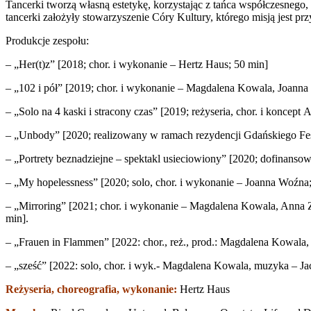
Tancerki tworzą własną estetykę, korzystając z tańca współczesnego
tancerki założyły stowarzyszenie Córy Kultury, którego misją jest p
Produkcje zespołu:
– „Her(t)z” [2018; chor. i wykonanie – Hertz Haus; 50 min]
– „102 i pół” [2019; chor. i wykonanie – Magdalena Kowala, Joanna
– „Solo na 4 kaski i stracony czas” [2019; reżyseria, chor. i koncep
– „Unbody” [2020; realizowany w ramach rezydencji Gdańskiego Fest
– „Portrety beznadziejne – spektakl usieciowiony” [2020; dofinan
– „My hopelessness” [2020; solo, chor. i wykonanie – Joanna Woźn
– „Mirroring” [2021; chor. i wykonanie – Magdalena Kowala, Anna Zg
min].
– „Frauen in Flammen” [2022: chor., reż., prod.: Magdalena Kowa
– „sześć” [2022: solo, chor. i wyk.- Magdalena Kowala, muzyka – Ja
Reżyseria, choreografia, wykonanie:
Hertz Haus