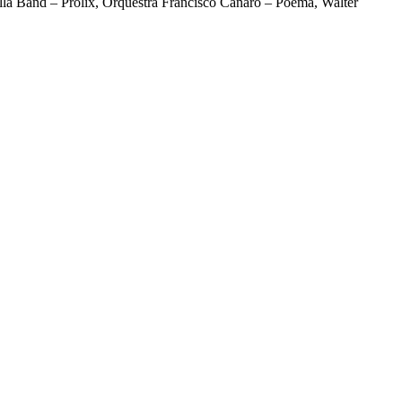
illa Band – Prolix, Orquestra Francisco Canaro – Poema, Walter