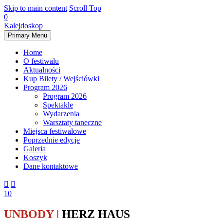
Skip to main content
Scroll Top
0
Kalejdoskop
Primary Menu
Home
O festiwalu
Aktualności
Kup Bilety / Wejściówki
Program 2026
Program 2026
Spektakle
Wydarzenia
Warsztaty taneczne
Miejsca festiwalowe
Poprzednie edycje
Galeria
Koszyk
Dane kontaktowe


10
UNBODY
|
HERZ HAUS