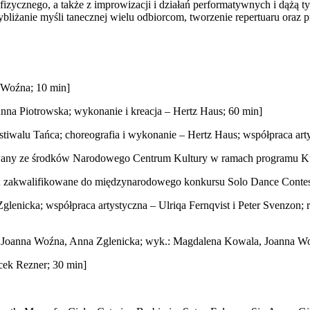
, fizycznego, a także z improwizacji i działań performatywnych i dąż
rzybliżanie myśli tanecznej wielu odbiorcom, tworzenie repertuaru oraz
 Woźna; 10 min]
t Anna Piotrowska; wykonanie i kreacja – Hertz Haus; 60 min]
iwalu Tańca; choreografia i wykonanie – Hertz Haus; współpraca arty
sowany ze środków Narodowego Centrum Kultury w ramach programu Kul
a; zakwalifikowane do międzynarodowego konkursu Solo Dance Contes
lenicka; współpraca artystyczna – Ulriqa Fernqvist i Peter Svenzon;
la, Joanna Woźna, Anna Zglenicka; wyk.: Magdalena Kowala, Joanna 
cek Rezner; 30 min]