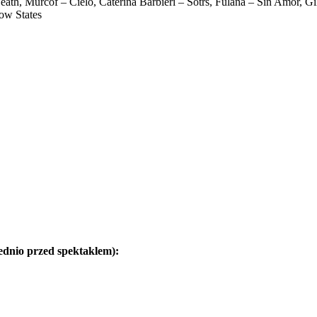
eath, Murcof – Cielo, Caterina Barbieri – Sotrs, Fulana – Sin Amor, G
ow States
ednio przed spektaklem):