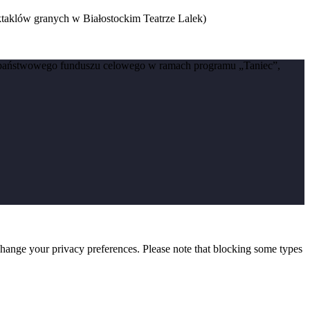
taklów granych w Białostockim Teatrze Lalek)
 państwowego funduszu celowego w ramach programu „Taniec”,
change your privacy preferences. Please note that blocking some types