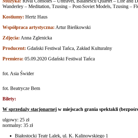
Muzyka:
Rival Consoles – Untravel, Balanescu Quartet – Life and D
Wanderley – Meditation, Tzusing – Post-Soviet Models, Tzusing – Fl
Kostiumy:
Hertz Haus
Współpraca artystyczna:
Artur Bieńkowski
Zdjęcia:
Anna Zglenicka
Producent:
Gdański Festiwal Tańca, Zakład Kulturalny
Premiera:
05.09.2020 Gdański Festiwal Tańca
fot. Asia Świder
fot. Beatrycze Bem
Bilety:
W sprzedaży stacjonarnej
w miejscach grania spektakli (bezpośr
ulgowy: 25 zł
normalny: 35 zł
Białostocki Teatr Lalek, ul. K. Kalinowskiego 1