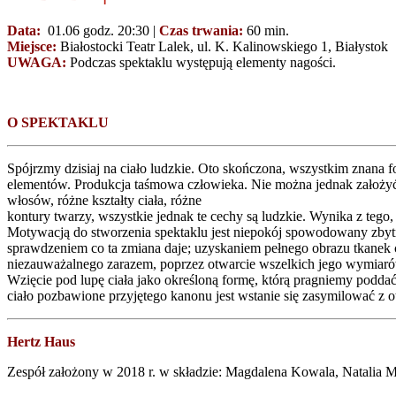
Data:
01.06 godz. 20:30 |
Czas trwania:
60 min.
Miejsce:
Białostocki Teatr Lalek, ul. K. Kalinowskiego 1, Białystok
UWAGA:
Podczas spektaklu występują elementy nagości.
O SPEKTAKLU
Spójrzmy dzisiaj na ciało ludzkie. Oto skończona, wszystkim znana f
elementów. Produkcja taśmowa człowieka. Nie można jednak założyć, ż
włosów, różne kształty ciała, różne
kontury twarzy, wszystkie jednak te cechy są ludzkie. Wynika z tego, 
Motywacją do stworzenia spektaklu jest niepokój spowodowany zbytnim
sprawdzeniem co ta zmiana daje; uzyskaniem pełnego obrazu tkanek c
niezauważalnego zarazem, poprzez otwarcie wszelkich jego wymiaró
Wzięcie pod lupę ciała jako określoną formę, którą pragniemy poddać
ciało pozbawione przyjętego kanonu jest wstanie się zasymilować z 
Hertz Haus
Zespół założony w 2018 r. w składzie: Magdalena Kowala, Natalia 