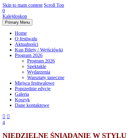
Skip to main content
Scroll Top
0
Kalejdoskop
Primary Menu
Home
O festiwalu
Aktualności
Kup Bilety / Wejściówki
Program 2026
Program 2026
Spektakle
Wydarzenia
Warsztaty taneczne
Miejsca festiwalowe
Poprzednie edycje
Galeria
Koszyk
Dane kontaktowe


4
NIEDZIELNE ŚNIADANIE W STYLU