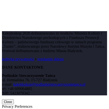
Kalejdoskop 2026 dofinansowano ze środków Ministra Kultury i
Dziedzictwa Narodowego pochodzących z Funduszu Promocji
Kultury – państwowego funduszu celowego w ramach programu
„Taniec”, realizowanego przez Narodowy Instytut Muzyki i Tańca.
Festiwal dofinansowano z budżetu Miasta Białystok.
polityka prywatności
•
regulamin sklepu
DANE KONTAKTOWE
Podlaskie Stowarzyszenie Tańca
ul. Hetmańska 76, 15-727 Białystok
e-mail:
kalejdoskop@podlaskiestowarzyszenietanca.pl
tel: +48 609064885
NIP: 5423079342
Close
Privacy Preferences