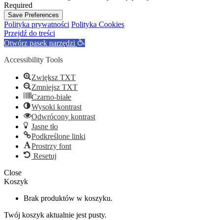
Required
Save Preferences
Polityka prywatności
Polityka Cookies
Przejdź do treści
Otwórz pasek narzędzi
Accessibility Tools
Zwiększ TXT
Zmniejsz TXT
Czarno-białe
Wysoki kontrast
Odwrócony kontrast
Jasne tło
Podkreślone linki
Prostrzy font
Resetuj
Close
Koszyk
Brak produktów w koszyku.
Twój koszyk aktualnie jest pusty.