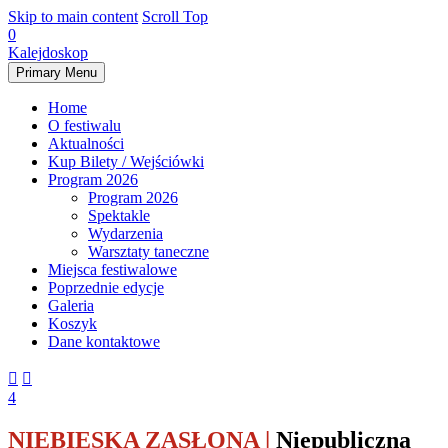
Skip to main content
Scroll Top
0
Kalejdoskop
Primary Menu
Home
O festiwalu
Aktualności
Kup Bilety / Wejściówki
Program 2026
Program 2026
Spektakle
Wydarzenia
Warsztaty taneczne
Miejsca festiwalowe
Poprzednie edycje
Galeria
Koszyk
Dane kontaktowe


4
NIEBIESKA ZASŁONA |
Niepubliczna