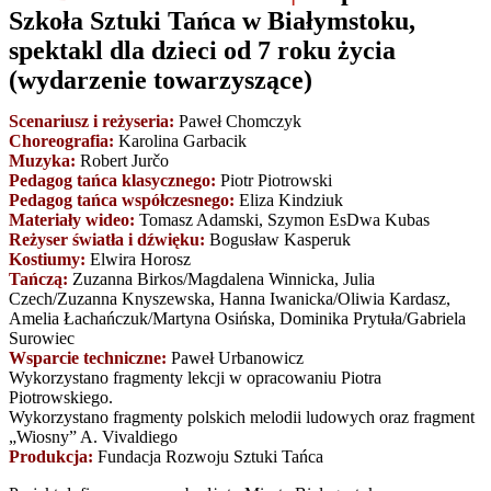
Szkoła Sztuki Tańca w Białymstoku,
spektakl dla dzieci od 7 roku życia
(wydarzenie towarzyszące)
Scenariusz i reżyseria:
Paweł Chomczyk
Choreografia:
Karolina Garbacik
Muzyka:
Robert Jurčo
Pedagog tańca klasycznego:
Piotr Piotrowski
Pedagog tańca współczesnego:
Eliza Kindziuk
Materiały wideo:
Tomasz Adamski, Szymon EsDwa Kubas
Reżyser światła i dźwięku:
Bogusław Kasperuk
Kostiumy:
Elwira Horosz
Tańczą:
Zuzanna Birkos/Magdalena Winnicka, Julia
Czech/Zuzanna Knyszewska, Hanna Iwanicka/Oliwia Kardasz,
Amelia Łachańczuk/Martyna Osińska, Dominika Prytuła/Gabriela
Surowiec
Wsparcie techniczne:
Paweł Urbanowicz
Wykorzystano fragmenty lekcji w opracowaniu Piotra
Piotrowskiego.
Wykorzystano fragmenty polskich melodii ludowych oraz fragment
„Wiosny” A. Vivaldiego
Produkcja:
Fundacja Rozwoju Sztuki Tańca