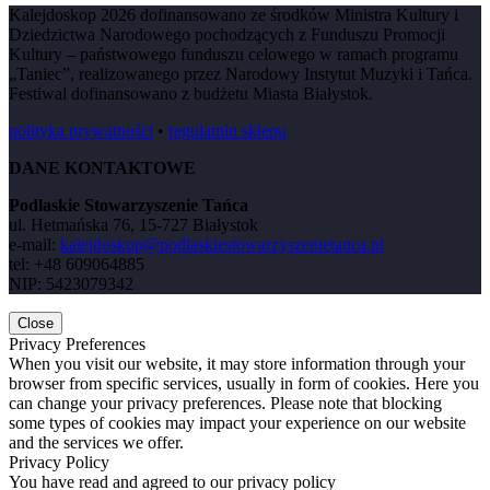
Kalejdoskop 2026 dofinansowano ze środków Ministra Kultury i
Dziedzictwa Narodowego pochodzących z Funduszu Promocji
Kultury – państwowego funduszu celowego w ramach programu
„Taniec”, realizowanego przez Narodowy Instytut Muzyki i Tańca.
Festiwal dofinansowano z budżetu Miasta Białystok.
polityka prywatności
•
regulamin sklepu
DANE KONTAKTOWE
Podlaskie Stowarzyszenie Tańca
ul. Hetmańska 76, 15-727 Białystok
e-mail:
kalejdoskop@podlaskiestowarzyszenietanca.pl
tel: +48 609064885
NIP: 5423079342
Close
Privacy Preferences
When you visit our website, it may store information through your
browser from specific services, usually in form of cookies. Here you
can change your privacy preferences. Please note that blocking
some types of cookies may impact your experience on our website
and the services we offer.
Privacy Policy
You have read and agreed to our privacy policy