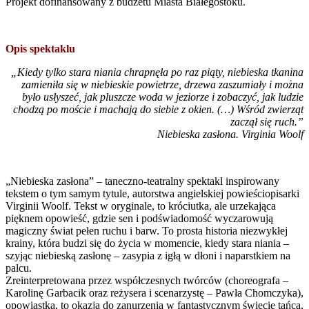
Projekt dofinansowany z budżetu Miasta Białegostoku.
Opis spektaklu
„Kiedy tylko stara niania chrapnęła po raz piąty, niebieska tkanina
zamieniła się w niebieskie powietrze, drzewa zaszumiały i można
było usłyszeć, jak pluszcze woda w jeziorze i zobaczyć, jak ludzie
chodzą po moście i machają do siebie z okien. (…) Wśród zwierząt
zaczął się ruch.”
Niebieska zasłona. Virginia Woolf
„Niebieska zasłona” – taneczno-teatralny spektakl inspirowany
tekstem o tym samym tytule, autorstwa angielskiej powieściopisarki
Virginii Woolf. Tekst w oryginale, to króciutka, ale urzekająca
pięknem opowieść, gdzie sen i podświadomość wyczarowują
magiczny świat pełen ruchu i barw. To prosta historia niezwykłej
krainy, która budzi się do życia w momencie, kiedy stara niania –
szyjąc niebieską zasłonę – zasypia z igłą w dłoni i naparstkiem na
palcu.
Zreinterpretowana przez współczesnych twórców (choreografa –
Karolinę Garbacik oraz reżysera i scenarzystę – Pawła Chomczyka),
opowiastka, to okazja do zanurzenia w fantastycznym świecie tańca,