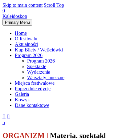
Skip to main content
Scroll Top
0
Kalejdoskop
Primary Menu
Home
O festiwalu
Aktualności
Kup Bilety / Wejściówki
Program 2026
Program 2026
Spektakle
Wydarzenia
Warsztaty taneczne
Miejsca festiwalowe
Poprzednie edycje
Galeria
Koszyk
Dane kontaktowe


5
ORGANIZM
|
Materia, spektakl