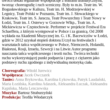
dwóch dekad regularnie współpracuje z teatrami dramatycznymi,
tworząc choreografię i ruch sceniczny. Były to m.in. Teatr im. W.
Bogusławskiego w Kaliszu, Teatr im. H. Modrzejewskiej w
Legnicy, Teatr Polski w Poznaniu, Teatr im. J. Słowackiego w
Krakowie, Teatr im. S. Jaracza, Teatr Powszechny i Teatr Nowy w
Łodzi, Teatr im. J. Osterwy w Gorzowie Wlkp., Teatr im. A.
Mickiewicza w Częstochowie. Performer w projekcie Festiwal Era
Schaeffera, z którym występował w Polsce i za granicą. Od 2008
wykłada na Akademii Muzycznej im. G. i K. Bacewiczów w Łodzi,
gdzie w 2012 uzyskał stopień doktora.Uczył na festiwalach i
warsztatach tańca współczesnego w Polsce, Niemczech, Holandii,
Białorusi, Rosji, Izraelu, Szwecji i na Litwie.Autor programu
nauczania tańca współczesnego i teorii ruchu. Twórca techniki
ruchu wykorzystującej punkt podparcia i pracę z ciężarem jako
podstawy ruchu zgodnego z indywidualną motoryką ciała.
Choreografia:
Witold Jurewicz
Współpraca:
Jacek Owczarek
Taniec:
Anna Brykowska, Karolina Łykowska, Patryk Laudański,
Maria Łozińska, Karolina Adaszek, Aleksandra Łuczak, Aleksandra
Kępińska, Maria Lenczewska
Muzyka:
Bartosz Straburzyński
Produkcja:
Teofila Włodarczyk