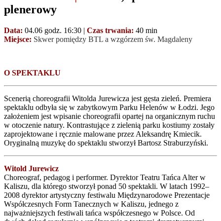
plenerowy
Data:
04.06 godz. 16:30 |
Czas trwania:
40 min
Miejsce:
Skwer pomiędzy BTL a wzgórzem św. Magdaleny
O SPEKTAKLU
Scenerią choreografii Witolda Jurewicza jest gęsta zieleń. Premiera
spektaklu odbyła się w zabytkowym Parku Helenów w Łodzi. Jego
założeniem jest wpisanie choreografii opartej na organicznym ruchu
w otoczenie natury. Kontrastujące z zielenią parku kostiumy zostały
zaprojektowane i ręcznie malowane przez Aleksandrę Kmiecik.
Oryginalną muzykę do spektaklu stworzył Bartosz Straburzyński.
Witold Jurewicz
Choreograf, pedagog i performer. Dyrektor Teatru Tańca Alter w
Kaliszu, dla którego stworzył ponad 50 spektakli. W latach 1992–
2008 dyrektor artystyczny festiwalu Międzynarodowe Prezentacje
Współczesnych Form Tanecznych w Kaliszu, jednego z
najważniejszych festiwali tańca współczesnego w Polsce. Od