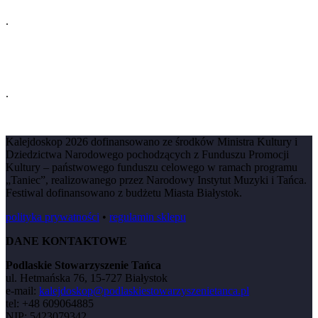
.
.
Kalejdoskop 2026 dofinansowano ze środków Ministra Kultury i
Dziedzictwa Narodowego pochodzących z Funduszu Promocji
Kultury – państwowego funduszu celowego w ramach programu
„Taniec”, realizowanego przez Narodowy Instytut Muzyki i Tańca.
Festiwal dofinansowano z budżetu Miasta Białystok.
polityka prywatności
•
regulamin sklepu
DANE KONTAKTOWE
Podlaskie Stowarzyszenie Tańca
ul. Hetmańska 76, 15-727 Białystok
e-mail:
kalejdoskop@podlaskiestowarzyszenietanca.pl
tel: +48 609064885
NIP: 5423079342