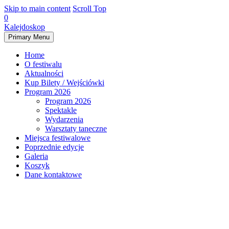
Skip to main content
Scroll Top
0
Kalejdoskop
Primary Menu
Home
O festiwalu
Aktualności
Kup Bilety / Wejściówki
Program 2026
Program 2026
Spektakle
Wydarzenia
Warsztaty taneczne
Miejsca festiwalowe
Poprzednie edycje
Galeria
Koszyk
Dane kontaktowe