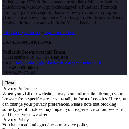
Kalejdoskop 2026 dofinansowano ze środków Ministra Kultury i
Dziedzictwa Narodowego pochodzących z Funduszu Promocji
Kultury – państwowego funduszu celowego w ramach programu
„Taniec”, realizowanego przez Narodowy Instytut Muzyki i Tańca.
Festiwal dofinansowano z budżetu Miasta Białystok.
polityka prywatności
•
regulamin sklepu
DANE KONTAKTOWE
Podlaskie Stowarzyszenie Tańca
ul. Hetmańska 76, 15-727 Białystok
e-mail:
kalejdoskop@podlaskiestowarzyszenietanca.pl
tel: +48 609064885
NIP: 5423079342
Close
Privacy Preferences
When you visit our website, it may store information through your
browser from specific services, usually in form of cookies. Here you
can change your privacy preferences. Please note that blocking
some types of cookies may impact your experience on our website
and the services we offer.
Privacy Policy
You have read and agreed to our privacy policy