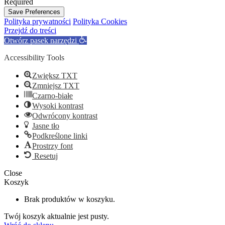
Required
Save Preferences
Polityka prywatności
Polityka Cookies
Przejdź do treści
Otwórz pasek narzędzi
Accessibility Tools
Zwiększ TXT
Zmniejsz TXT
Czarno-białe
Wysoki kontrast
Odwrócony kontrast
Jasne tło
Podkreślone linki
Prostrzy font
Resetuj
Close
Koszyk
Brak produktów w koszyku.
Twój koszyk aktualnie jest pusty.