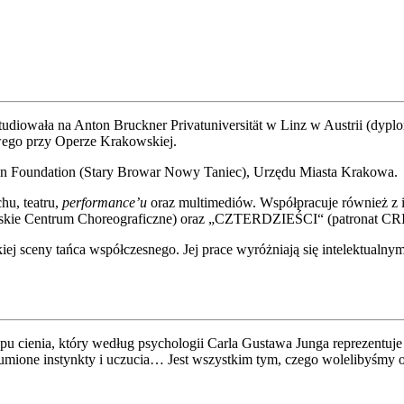
tudiowała na Anton Bruckner Privatuniversität w Linz w Austrii (dy
owego przy Operze Krakowskiej.
ion Foundation (Stary Browar Nowy Taniec), Urzędu Miasta Krakowa.
hu, teatru,
performance’u
oraz multimediów. Współpracuje również z i
kowskie Centrum Choreograficzne) oraz „CZTERDZIEŚCI“ (patronat CRI
kiej sceny tańca współczesnego. Jej prace wyróżniają się intelektual
ypu cienia, który według psychologii Carla Gustawa Junga reprezentuje
tłumione instynkty i uczucia… Jest wszystkim tym, czego wolelibyśmy o