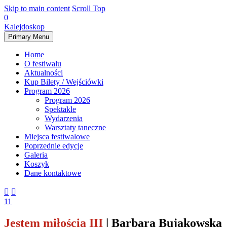
Skip to main content
Scroll Top
0
Kalejdoskop
Primary Menu
Home
O festiwalu
Aktualności
Kup Bilety / Wejściówki
Program 2026
Program 2026
Spektakle
Wydarzenia
Warsztaty taneczne
Miejsca festiwalowe
Poprzednie edycje
Galeria
Koszyk
Dane kontaktowe


11
Jestem miłością III
| Barbara Bujakowska