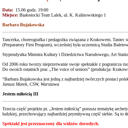
Data:
15.06 godz. 19:00
Miejsce:
Białostocki Teatr Lalek, ul. K. Kalinowskiego 1
Barbara Bujakowska
Tancerka, choreografka i pedagożka związana z Krakowem. Taniec s
(Preparatory First Program), wcześniej była uczennicą Studia Balet
Stypendystka Ministra Kultury i Dziedzictwa Narodowego, Art Stat
Od 2006 roku tworzy nieprzerwanie swoje spektakle z pogranicza ruc
Do swoich ostatnich prac „The voice of seniors” (produkcja: Kra
“Barbara Bujakowska jest jedną z najbardziej twórczych postaci pols
Janusz Marek, CSW, Warszawa
Jestem miłością III
Trzecia część projektu pt. „Jestem miłością” porusza tematykę archet
ludzkiej, przechowujący najbardziej prymitywną część siebie. Są to 
Spektakl jest przeznaczony dla widzów dorosłych.