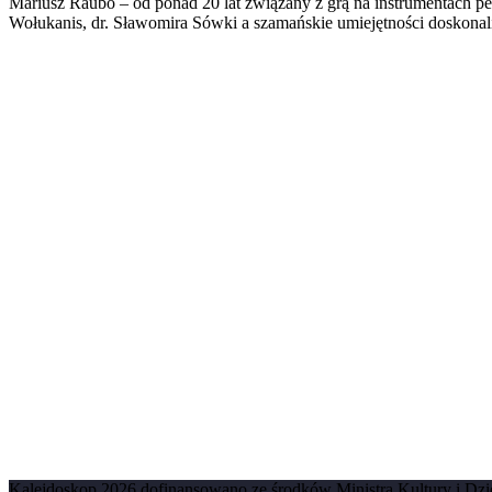
Mariusz Raubo – od ponad 20 lat związany z grą na instrumentach pe
Wołukanis, dr. Sławomira Sówki a szamańskie umiejętności doskonal
Kalejdoskop 2026 dofinansowano ze środków Ministra Kultury i D