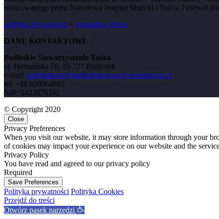
realizowanego przez Narodowy Instytut Muzyki i Tańca. Festiwal do
polityka prywatności
•
regulamin sklepu
DANE KONTAKTOWE
Podlaskie Stowarzyszenie Tańca
ul. Hetmańska 76, 15-727 Białystok
e-mail:
kalejdoskop@podlaskiestowarzyszenietanca.pl
tel: +48 609064885
NIP: 5423079342
© Copyright 2020
Close
Privacy Preferences
When you visit our website, it may store information through your bro
of cookies may impact your experience on our website and the service
Privacy Policy
You have read and agreed to our privacy policy
Required
Save Preferences
Polityka prywatności
Polityka Cookies
Przejdź do treści
Otwórz pasek narzędzi