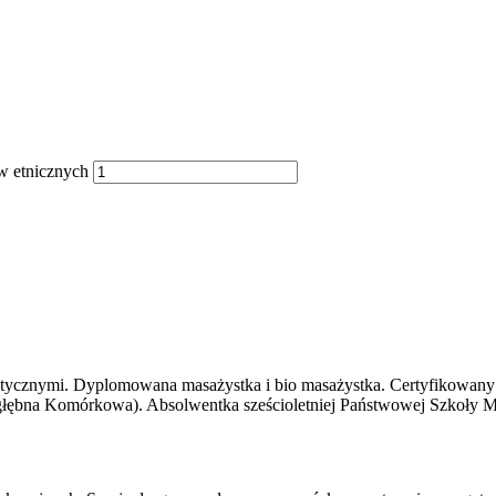
w etnicznych
tycznymi. Dyplomowana masażystka i bio masażystka. Certyfikowany 
łębna Komórkowa). Absolwentka sześcioletniej Państwowej Szkoły Muz