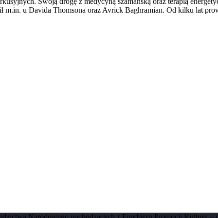
rkusyjnych. Swoją drogę z medycyną szamańską oraz terapią energetyc
ił m.in. u Davida Thomsona oraz Avrick Baghramian. Od kilku lat pr
ziedzictwa Narodowego pochodzących z Funduszu Promocji Kultury –