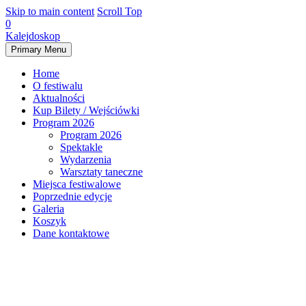
Skip to main content
Scroll Top
0
Kalejdoskop
Primary Menu
Home
O festiwalu
Aktualności
Kup Bilety / Wejściówki
Program 2026
Program 2026
Spektakle
Wydarzenia
Warsztaty taneczne
Miejsca festiwalowe
Poprzednie edycje
Galeria
Koszyk
Dane kontaktowe